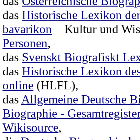
das
Österreichische Biogra
das
Historische Lexikon de
bavarikon
– Kultur und Wis
Personen
,
das
Svenskt Biografiskt Le
das
Historische Lexikon de
online
(HLFL),
das
Allgemeine Deutsche B
Biographie - Gesamtregis
Wikisource
,