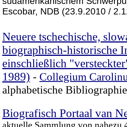
südamerikanischem Schwerpun
Escobar, NDB (23.9.2010 / 2.1
Neuere tschechische, slow
biographisch-historische I
einschließlich "versteckte
1989)
-
Collegium Carolin
alphabetische Bibliographi
Biografisch Portaal van N
aktuelle Sammlung von nahezu 