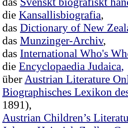
das
Svenskt biografiskt ha
die
Kansallisbiografia
,
das
Dictionary of New Zea
das
Munzinger-Archiv
,
das
International Who's Wh
die
Encyclopaedia Judaica
,
über
Austrian Literature On
Biographisches Lexikon des
1891),
Austrian Children’s Literat