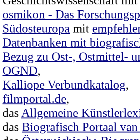
Geschichtswissenschaft mi
osmikon - Das Forschungspo
Südosteuropa
mit
empfehle
Datenbanken mit biografisc
Bezug zu Ost-, Ostmittel- 
OGND
,
Kalliope Verbundkatalog
,
filmportal.de
,
das
Allgemeine Künstlerlex
das
Biografisch Portaal va