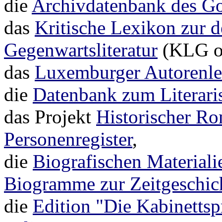
die
Archivdatenbank des Go
das
Kritische Lexikon zur 
Gegenwartsliteratur
(KLG on
das
Luxemburger Autorenl
die
Datenbank zum Literari
das Projekt
Historischer R
Personenregister
,
die
Biografischen Materiali
Biogramme zur Zeitgeschic
die
Edition "Die Kabinettsp