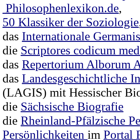
Philosophenlexikon.de
,
50 Klassiker der Soziologie
das
Internationale Germani
die
Scriptores codicum medi
das
Repertorium Alborum 
das
Landesgeschichtliche I
(LAGIS) mit Hessischer Bio
die
Sächsische Biografie
die
Rheinland-Pfälzische P
Persönlichkeiten
im
Portal 