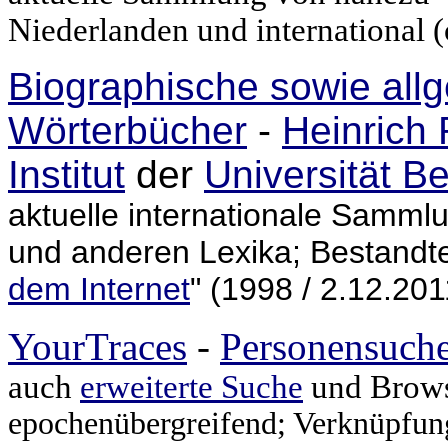
Niederlanden und international (
Biographische sowie all
Wörterbücher
-
Heinrich
Institut
der
Universität B
aktuelle internationale Samml
und anderen Lexika; Bestandtei
dem Internet
" (1998 / 2.12.201
YourTraces
-
Personensuch
auch
erweiterte Suche
und Brows
epochenübergreifend; Verknüpfung