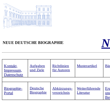
N
NEUE DEUTSCHE BIOGRAPHIE
Kontakt,
Aufgaben
Richtlinien
Musterartikel
Bä
und Ziele
für Autoren
Impressum,
Datenschutz
Deutsche
Biographie-
Abkürzungs-
Weiterführende
Er
Biographie
verzeichnis
Literatur
Portal
un
Be